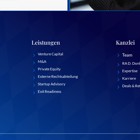
Leistungen
Kanzlei
Venture Capital
Team
M&A
RA D. Don
Private Equity
Expertise
Externe Rechtsabteilung
Karriere
Startup Advisory
Deals & Re
Exit Readiness