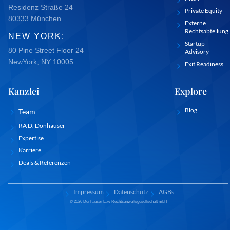
Residenz Straße 24
Private Equity
80333 München
Externe
Rechtsabteilung
NEW YORK:
Startup
80 Pine Street Floor 24
Advisory
NewYork, NY 10005
Exit Readiness
Kanzlei
Explore
Blog
Team
RA D. Donhauser
Expertise
Karriere
Deals & Referenzen
Impressum
Datenschutz
AGBs
© 2026 Donhauser Law Rechtsanwaltsgesellschaft mbH