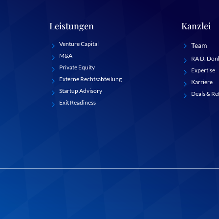
Leistungen
Kanzlei
Venture Capital
Team
M&A
RA D. Don
Private Equity
Expertise
Externe Rechtsabteilung
Karriere
Startup Advisory
Deals & Re
Exit Readiness