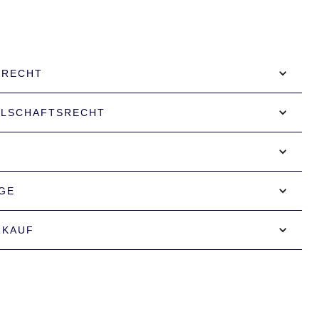
SRECHT
LLSCHAFTSRECHT
GE
RKAUF