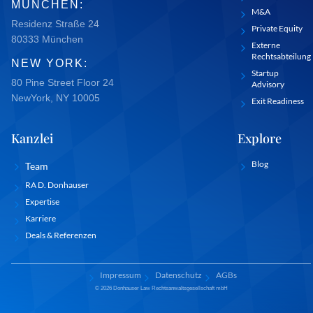
MÜNCHEN:
M&A
Residenz Straße 24
Private Equity
80333 München
Externe
Rechtsabteilung
NEW YORK:
Startup
80 Pine Street Floor 24
Advisory
NewYork, NY 10005
Exit Readiness
Kanzlei
Explore
Blog
Team
RA D. Donhauser
Expertise
Karriere
Deals & Referenzen
Impressum
Datenschutz
AGBs
© 2026 Donhauser Law Rechtsanwaltsgesellschaft mbH