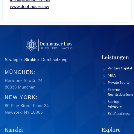
www.donhauser.law
Leistungen
Strategie. Struktur. Durchsetzung.
Venture Capital
MÜNCHEN:
M&A
Residenz Straße 24
Private Equity
80333 München
Externe
Rechtsabteilung
NEW YORK:
Startup
80 Pine Street Floor 24
Advisory
NewYork, NY 10005
Exit Readiness
Kanzlei
Explore